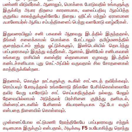
பண்ணி விடுவீர்கள். ஆனாலும், மொக்கை போடுவதில் உங்களுக்கு
இருக்கிற அபார திறமை காரணமாக, வலைப்பதிவு ஆரம்பித்த
குறுகிய காலத்துக்குள்ளேயே நிறைய ஹிட்ஸ் மற்றும் ஏராளமான
ஃபாலோயர்ஸ் ஆகிய சம்பத்திகளைப் பெற்று வளமோடு வாழ்வீர்கள்.
இதுவரையிலும் சனி பகவான் ஆறாவது இடத்தில் இருந்ததால்,
நீங்கள் சளைக்காமல் மொக்கை போட்டாலும் தமிழ்மணத்தில்
குறைந்தபட்சம் ஐந்து ஓட்டுக்களும், இண்டெலியில் தொடர்ந்து
பாப்புலராகவும் இருந்து வந்தீர்கள். ஆனால், இனிமேல் சனிபகவான்
உங்களது ராசியின் களஸ்திர ஸ்தானமான ஏழாவது இடத்தில்
கண்டச்சனியாக புது கெட்-அப்பில் வருவதால் சில சோதனைகள்
காத்திருக்கின்றன.
இதனால், கொஞ்ச நாட்களுக்கு கூகிள் சாட்-டைத் தவிர்க்கவும்.
ரொம்பவும் போரடித்தால் உங்களோடு நீங்களே பேசிக்கொள்ளலாமே
தவிர வேறு யாரோடும் சாட் செய்யாதிருத்தல் நல்லது. மேலும்
தேவையில்லாமல் அடுத்தவர் பிரச்சினை குறித்து தனிமடல்,
மின்னரட்டைகளில் பேசினால் கியாரண்டியாக ஆட்டோ வரும்
என்பதை நினைவில் கொள்ளவும்.
முன்னைப்போல எட்டுமணி நேரத்திலேயே பாப்புலராவது சற்றுக்
கடினமாக இருக்கும் என்பதால், அடிக்கடி
F5
உபயோகித்து நொந்து