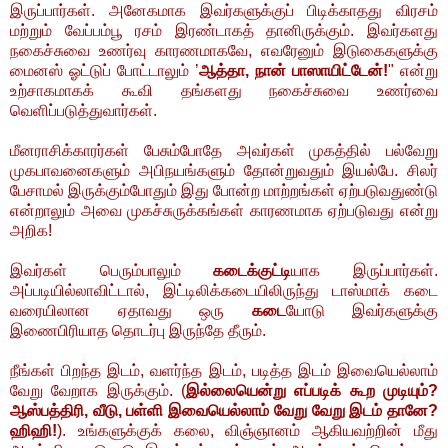
இருப்பார்கள். அனேகமாக இவர்களுக்குப் பிடிக்காதது விரசம்
மற்றும் வேப்பம்பூ ரசம் இரண்டாகத் தானிருக்கும். இவர்களது
நகைச்சுவை உணர்வு காரணமாகவே, எவரேனும் இடுகைகளுக்கு
மைனஸ் ஓட்டுப் போட்டாலும் ’
ஆத்தா, நான் பாஸாயிட்டேன்!
" என்று
உற்சாகமாகக் கூவி தங்களது நகைச்சுவை உணர்வை
வெளிப்படுத்துவார்கள்.
மீனராசிக்காரர்கள் பேசும்போதே அவர்கள் முகத்தில் பல்வேறு
முகபாவனைகளும் அபிநயங்களும் தோன்றுவதும் இயல்பே. சிலர்
பேசாமல் இருக்கும்போதும் இது போன்ற மாற்றங்கள் ஏற்படுவதுண்டு
என்றாலும் அவை முகச்சுருக்கங்கள் காரணமாக ஏற்படுவது என்று
அறிக!
இவர்கள் பெரும்பாலும்
கடைக்குட்டி
யாக இருப்பார்கள்.
அப்படியில்லாவிட்டால், இட்டிலிக்கடையிலிருந்து டாஸ்மாக் கடை
வரையிலான ஏதாவது ஒரு
கடை
யோடு இவர்களுக்கு
இணைபிரியாத தொடர்பு இருந்தே தீரும்.
நீங்கள் பிறந்த இடம், வளர்ந்த இடம், படித்த இடம் இவையெல்லாம்
வேறு வேறாக இருக்கும். (
இல்லையென்று எப்படிக் கூற முடியும்?
ஆஸ்பத்திரி, வீடு, பள்ளி இவையெல்லாம் வேறு வேறு இடம் தானே?
ஹிஹி!
). உங்களுக்குக் கலை, விஞ்ஞானம் ஆகியவற்றின் மீது