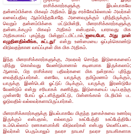
ராசிக்காரர்களுக்கு இயல்பாகவே
தன்னம்பிக்கை மிகவும் அதிகம். இது சரக்கேயில்லாமல் அவர்கள்
வலைப்பதிவு ஆரம்பித்தபோதே அனைவருக்கும் புரிந்திருக்கும்.
வெறும் தன்னம்பிக்கை மட்டுமின்றி, மீனராசிக்காரர்களுக்கு
தன்னடக்கமும் மிகவும் அதிகம் என்பதால், யாராவது மிக
அதிகமாகப் புகழ்ந்து பின்னூட்டமிட்டால்,’
ஐயையோ, அது நான்
எழுதினதில்லீங்க, சுட்டது!
’ என்று உண்மையை ஒப்புக்கொண்டு
விடுவதற்கான வாய்ப்புகள் மிக மிக அதிகம்.
இந்த மீனராசிக்காரர்களுக்கு, அவரவர் சொந்த இடுகைகளைப்
புரிந்து கொள்வது வேண்டுமானால் கடினமாக இருக்கலாம்;
ஆனால், பிற ராசிக்கார பதிவர்களை மிக நன்றாகப் புரிந்து
வைத்திருப்பார்கள். எனவே, யாருக்கு தமிழ்மணம் பிடிக்கும்,
யாருக்கு இண்டெலி ஓட்டுப் பிடிக்கும், யாருக்கு இரண்டுமே
வேண்டும் என்று சரியாகக் கணித்து, இடுகையைப் படிப்பதற்கு
முன்னரே போய் ஓட்டளித்துவிட்டு, பின்னங்கால் பிடறியில் பட
ஓடுவதில் வல்லவர்களாயிருப்பார்கள்.
மீனராசிக்காரர்களுக்கு இயல்பாகவே மிகுந்த நகைச்சுவை உணர்வு
இருக்கும் என்பதால், எல்லாரும் உசுப்பேத்தி உசுப்பேத்தியே
உடம்பெல்லாம் ரணகளமாக்கி விடுவார்கள் என்பது வெளிப்படை.
இவர்கள் பெரும்பாலும் நவரச நாயக/ நவரச நாயகிகளாக