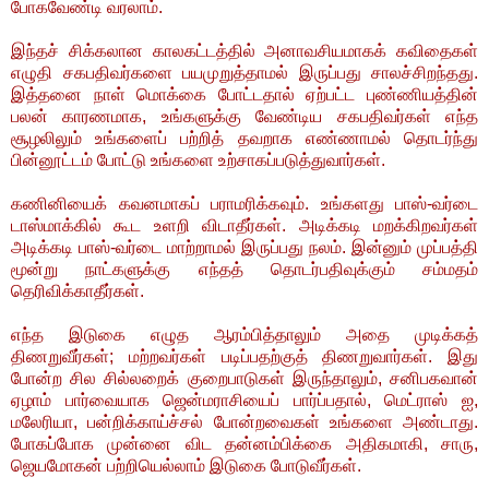
போகவேண்டி வரலாம்.
இந்தச் சிக்கலான காலகட்டத்தில் அனாவசியமாகக் கவிதைகள்
எழுதி சகபதிவர்களை பயமுறுத்தாமல் இருப்பது சாலச்சிறந்தது.
இத்தனை நாள் மொக்கை போட்டதால் ஏற்பட்ட புண்ணியத்தின்
பலன் காரணமாக, உங்களுக்கு வேண்டிய சகபதிவர்கள் எந்த
சூழலிலும் உங்களைப் பற்றித் தவறாக எண்ணாமல் தொடர்ந்து
பின்னூட்டம் போட்டு உங்களை உற்சாகப்படுத்துவார்கள்.
கணினியைக் கவனமாகப் பராமரிக்கவும். உங்களது பாஸ்-வர்டை
டாஸ்மாக்கில் கூட உளறி விடாதீர்கள். அடிக்கடி மறக்கிறவர்கள்
அடிக்கடி பாஸ்-வர்டை மாற்றாமல் இருப்பது நலம். இன்னும் முப்பத்தி
மூன்று நாட்களுக்கு எந்தத் தொடர்பதிவுக்கும் சம்மதம்
தெரிவிக்காதீர்கள்.
எந்த இடுகை எழுத ஆரம்பித்தாலும் அதை முடிக்கத்
திணறுவீர்கள்; மற்றவர்கள் படிப்பதற்குத் திணறுவார்கள். இது
போன்ற சில சில்லறைக் குறைபாடுகள் இருந்தாலும், சனிபகவான்
ஏழாம் பார்வையாக ஜென்மராசியைப் பார்ப்பதால், மெட்ராஸ் ஐ,
மலேரியா, பன்றிக்காய்ச்சல் போன்றவைகள் உங்களை அண்டாது.
போகப்போக முன்னை விட தன்னம்பிக்கை அதிகமாகி, சாரு,
ஜெயமோகன் பற்றியெல்லாம் இடுகை போடுவீர்கள்.