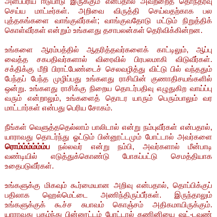
அளப்பரிய ஈடுபாடு இருக்கும் என்பதால் அவற்றைத் தொந்தரவு
செய்ய மாட்டீர்கள். அறிவை விருத்தி செய்வதற்காக பல
புத்தகங்களை வாங்குவீர்கள்; வாங்குவதோடு மட்டும் நிறுத்திக்
கொள்வீர்கள் என்றும் உங்களது தசாபலன்கள் தெரிவிக்கின்றன.
உங்களை ஆரம்பத்தில் ஆதரித்தவர்களைக் காட்டிலும், ஆப்பு
வைத்த சகபதிவர்களால் விரைவில் பிரபலமாகி விடுவீர்கள்.
சக்திக்கு மீறி பிராட்பேண்டைச் செலவழித்து விட்டு பில் வந்ததும்
பேந்தப் பேந்த முழிப்பது உங்களது ராசியின் குணாதிசயங்களில்
ஒன்று. உங்களது ராசிக்கு நிறைய தொடர்பதிவு எழுதுகிற வாய்ப்பு
வரும் என்றாலும், உங்களைத் தொடர யாரும் பெரும்பாலும் வர
மாட்டார்கள் என்பது பெரிய சோகம்.
நீங்கள் வெளுத்ததெல்லாம் பாலிடால் என்று நம்புவீர்கள் என்பதால்,
யாராவது தொடர்ந்து ஓட்டும் பின்னூட்டமும் போட்டால் அவர்களை
ரொம்ம்ம்ம்ம்ம்ப
நல்லவ
ர்
என்று நம்பி, அவர்களால் மீன்பாடி
வண்டியில் எடுத்துக்கொண்டு போகப்பட்டு செமத்தியாக
உதைபடுவீர்கள்.
உங்களுக்கு மிகவும் கூர்மையான அறிவு என்பதால், தொப்பிக்குப்
பதிலாக ஹெல்மெட்டை அணிந்திருப்பீர்கள். இருந்தாலும்
உங்களுக்குக் கூச்ச சுபாவம் கொஞ்சம் அதிகமாயிருக்கும்.
யாராவது புகழ்ந்து பின்னூட்டம் போட்டால் கணினியை ஷட்-டவுண்