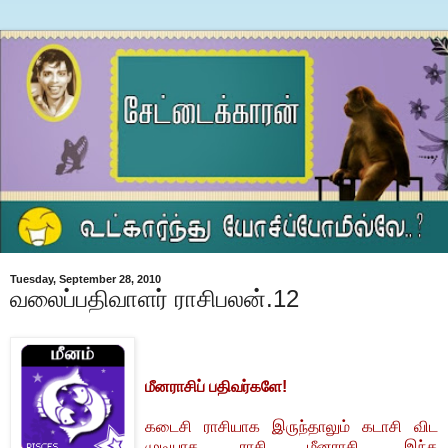
Tuesday, September 28, 2010
வலைப்பதிவாளர் ராசிபலன்.12
மீனராசிப் பதிவர்களே!
கடைசி ராசியாக இருந்தாலும் கடாசி விட
முடியாத ராசி மீனராசி. இந்த