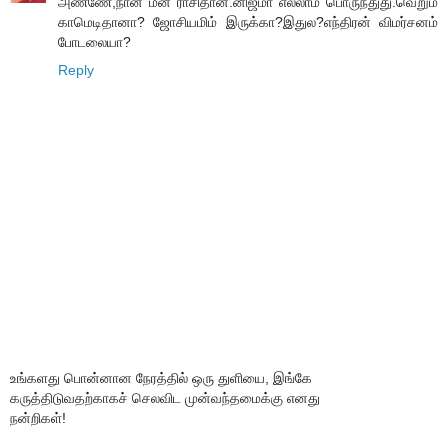
அண்ணே,நான் மீன ராசிதான்.னிஜமா எல்லாம் பொருந்துது.வெறும்
காமெடிதானா? ஜோசியமிம் இருக்கா?இதுல?எந்திரன் விமர்சனம்
போடலையா?
Reply
உங்களது பொன்னான நேரத்தில் ஒரு துளியை, இங்கே
கருத்திடுவதற்காகச் செலவிட முன்வந்தமைக்கு எனது
நன்றிகள்!