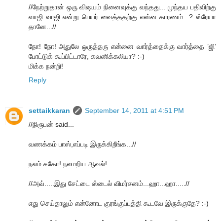
//நேற்றுதான் ஒரு விஷயம் நினைவுக்கு வந்தது... முந்தய பதிவிற்கு
வாஜி வாஜி என்று பெயர் வைத்ததற்கு என்ன காரணம்...? ஸ்ரேயா
தானே...//
நோ! நோ! அதுலே ஒருத்தரு என்னை வார்த்தைக்கு வார்த்தை ’ஜி’
போட்டுக் கூப்பிட்டாரே, கவனிக்கலியா? :-)
மிக்க நன்றி!
Reply
settaikkaran
September 14, 2011 at 4:51 PM
//நிரூபன் said...
வணக்கம் பாஸ்,எப்படி இருக்கிறீங்க...//
நலம் சகோ! நலமறிய ஆவல்!
//அவ்.....இது சேட்டை ஸ்டைல் விமர்சனம்...ஹா...ஹா.....//
எது செய்தாலும் என்னோட குரங்குப்புத்தி கூடவே இருக்குதே? :-)