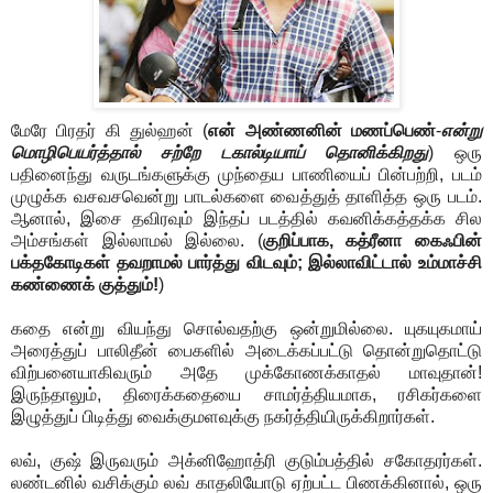
மேரே பிரதர் கி துல்ஹன் (
என் அண்ணனின் மணப்பெண்
-
என்று
மொழிபெயர்த்தால் சற்றே டகால்டியாய் தொனிக்கிறது
) ஒரு
பதினைந்து வருடங்களுக்கு முந்தைய பாணியைப் பின்பற்றி, படம்
முழுக்க வசவசவென்று பாடல்களை வைத்துத் தாளித்த ஒரு படம்.
ஆனால், இசை தவிரவும் இந்தப் படத்தில் கவனிக்கத்தக்க சில
அம்சங்கள் இல்லாமல் இல்லை. (
குறிப்பாக, கத்ரீனா கைஃபின்
பக்தகோடிகள் தவறாமல் பார்த்து விடவும்; இல்லாவிட்டால் உம்மாச்சி
கண்ணைக் குத்தும்!
)
கதை என்று வியந்து சொல்வதற்கு ஒன்றுமில்லை. யுகயுகமாய்
அரைத்துப் பாலிதீன் பைகளில் அடைக்கப்பட்டு தொன்றுதொட்டு
விற்பனையாகிவரும் அதே முக்கோணக்காதல் மாவுதான்!
இருந்தாலும், திரைக்கதையை சாமர்த்தியமாக, ரசிகர்களை
இழுத்துப் பிடித்து வைக்குமளவுக்கு நகர்த்தியிருக்கிறார்கள்.
லவ், குஷ் இருவரும் அக்னிஹோத்ரி குடும்பத்தில் சகோதரர்கள்.
லண்டனில் வசிக்கும் லவ் காதலியோடு ஏற்பட்ட பிணக்கினால், ஒரு