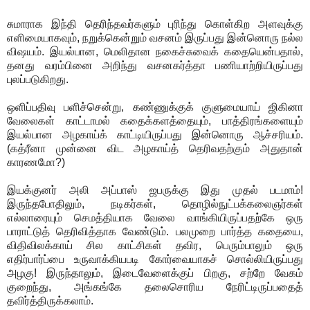
சுமாராக இந்தி தெரிந்தவர்களும் புரிந்து கொள்கிற அளவுக்கு
எளிமையாகவும், நறுக்கென்றும் வசனம் இருப்பது இன்னொரு நல்ல
விஷயம். இயல்பான, மெலிதான நகைச்சுவைக் கதையென்பதால்,
தனது வரம்பினை அறிந்து வசனகர்த்தா பணியாற்றியிருப்பது
புலப்படுகிறது.
ஒளிப்பதிவு பளிச்சென்று, கண்ணுக்குக் குளுமையாய் ஜிகினா
வேலைகள் காட்டாமல் கதைக்களத்தையும், பாத்திரங்களையும்
இயல்பான அழகாய்க் காட்டியிருப்பது இன்னொரு ஆச்சரியம்.
(கத்ரீனா முன்னை விட அழகாய்த் தெரிவதற்கும் அதுதான்
காரணமோ?)
இயக்குனர் அலி அப்பாஸ் ஜபருக்கு இது முதல் படமாம்!
இருந்தபோதிலும், நடிகர்கள், தொழில்நுட்பக்கலைஞர்கள்
எல்லாரையும் செமத்தியாக வேலை வாங்கியிருப்பதற்கே ஒரு
பாராட்டுத் தெரிவித்தாக வேண்டும். பலமுறை பார்த்த கதையை,
விதிவிலக்காய் சில காட்சிகள் தவிர, பெரும்பாலும் ஒரு
எதிர்பார்ப்பை உருவாக்கியபடி கோர்வையாகச் சொல்லியிருப்பது
அழகு! இருந்தாலும், இடைவேளைக்குப் பிறகு, சற்றே வேகம்
குறைந்து, அங்கங்கே தலைசொரிய நேரிட்டிருப்பதைத்
தவிர்த்திருக்கலாம்.