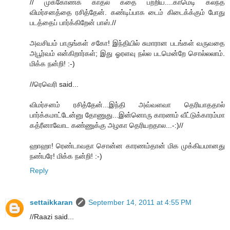
// முக்கோணக் காதல் கதை பற்றிய....காமெடி கலந்த
விமர்சனத்தை ரசித்தேன். கண்டிப்பாக டைம் கிடைக்க்கும் போது
படத்தைப் பார்க்கிறேன் பாஸ்.//
அவசியம் பாருங்கள் சகோ! இந்தியில் சுமாரான படங்கள் வருவதை
அபூர்வம் என்கிறார்கள்; இது ஓரளவு நல்ல படமென்றே சொல்லலாம்.
மிக்க நன்றி! :-)
//ரெவெரி said...
விமர்சனம் ரசித்தேன்...இந்தி அவ்வளவா தெரியாததால்
பார்க்கமாட்டேன்னு தோணுது...இன்னொரு காரணம் வீட்டுக்காரம்மா
கத்ரீனாவோட கண்ணுக்கு அழகா தெரியறதால...-:)//
ஹாஹா! ரெண்டாவதா சொன்ன காரணம்தான் மிக முக்கியமானது
நண்பரே! மிக்க நன்றி! :-)
Reply
settaikkaran
September 14, 2011 at 4:55 PM
//Raazi said...