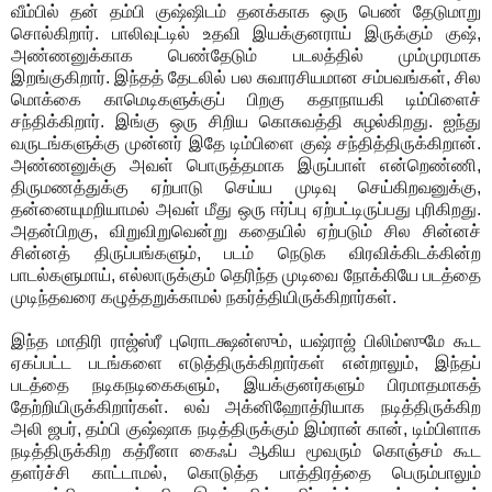
வீம்பில் தன் தம்பி குஷ்ஷிடம் தனக்காக ஒரு பெண் தேடுமாறு
சொல்கிறார். பாலிவுட்டில் உதவி இயக்குனராய் இருக்கும் குஷ்,
அண்ணனுக்காக பெண்தேடும் படலத்தில் மும்முரமாக
இறங்குகிறார். இந்தத் தேடலில் பல சுவாரசியமான சம்பவங்கள், சில
மொக்கை காமெடிகளுக்குப் பிறகு கதாநாயகி டிம்பிளைச்
சந்திக்கிறார். இங்கு ஒரு சிறிய கொசுவத்தி சுழல்கிறது. ஐந்து
வருடங்களுக்கு முன்னர் இதே டிம்பிளை குஷ் சந்தித்திருக்கிறான்.
அண்ணனுக்கு அவள் பொருத்தமாக இருப்பாள் என்றெண்ணி,
திருமணத்துக்கு ஏற்பாடு செய்ய முடிவு செய்கிறவனுக்கு,
தன்னையுமறியாமல் அவள் மீது ஒரு ஈர்ப்பு ஏற்பட்டிருப்பது புரிகிறது.
அதன்பிறகு, விறுவிறுவென்று கதையில் ஏற்படும் சில சின்னச்
சின்னத் திருப்பங்களும், படம் நெடுக விரவிக்கிடக்கின்ற
பாடல்களுமாய், எல்லாருக்கும் தெரிந்த முடிவை நோக்கியே படத்தை
முடிந்தவரை கழுத்தறுக்காமல் நகர்த்தியிருக்கிறார்கள்.
இந்த மாதிரி ராஜ்ஸ்ரீ புரொடக்ஷன்ஸும், யஷ்ராஜ் பிலிம்ஸுமே கூட
ஏகப்பட்ட படங்களை எடுத்திருக்கிறார்கள் என்றாலும், இந்தப்
படத்தை நடிகநடிகைகளும், இயக்குனர்களும் பிரமாதமாகத்
தேற்றியிருக்கிறார்கள். லவ் அக்னிஹோத்ரியாக நடித்திருக்கிற
அலி ஜபர், தம்பி குஷ்ஷாக நடித்திருக்கும் இம்ரான் கான், டிம்பிளாக
நடித்திருக்கிற கத்ரீனா கைஃப் ஆகிய மூவரும் கொஞ்சம் கூட
தளர்ச்சி காட்டாமல், கொடுத்த பாத்திரத்தை பெரும்பாலும்