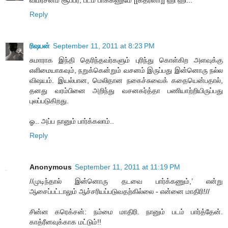
விமர்சனம் சூப்பர், படம் பாக்கணுமே [[கத்ரீனா]] ஹி ஹி...
Reply
ரிஷபன்
September 11, 2011 at 8:23 PM
சுமாராக இந்தி தெரிந்தவர்களும் புரிந்து கொள்கிற அளவுக்கு
எளிமையாகவும், நறுக்கென்றும் வசனம் இருப்பது இன்னொரு நல்ல
விஷயம். இயல்பான, மெலிதான நகைச்சுவைக் கதையென்பதால்,
தனது வரம்பினை அறிந்து வசனகர்த்தா பணியாற்றியிருப்பது
புலப்படுகிறது.
ஓ.. அப்ப நானும் பார்க்கலாம்..
Reply
Anonymous
September 11, 2011 at 11:19 PM
//முடிந்தால் இன்னொரு தடவை பார்க்கணும்,’ என்று
ஆசைப்பட்டாலும் ஆச்சரியப்படுவதற்கில்லை - என்னை மாதிரி!//
சின்ன கரெக்சன்: நம்மை மாதிரி. நானும் படம் பார்த்தேன்.
காத்ரீனவுக்காக மட்டும்!!