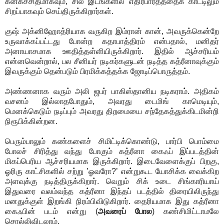
கனகச்சிதமாகவும், சில இடங்களில் எதிர்பார்த்ததைக் காட்டிலும்
சிறப்பாகவும் செய்திருக்கிறார்கள்.
குஷ் அக்னிஹோத்ரியாக வருகிற இம்ரான் கான், அவருக்கென்றே
உருவாக்கப்பட்டது போன்ற கதாபாத்திரம் என்பதால், மனிதர்
அனாயாசமாக ஊதித்தள்ளியிருக்கிறார். இதில் ஆச்சரியம்
என்னவென்றால், பல சீனியர் நடிகர்களுடன் நடித்த கத்ரீனாவுக்கும்
இவருக்கும் தென்படும் பிரமிக்கத்தக்க ஜோடிப்பொருத்தம்.
அண்ணனாக வரும் அலி ஜபர் பாகிஸ்தானிய நடிகராம். அதிகம்
வசனம் இல்லாதபோதும், அவரது டைமிங் காமெடியும்,
மெனக்கெடும் நடிப்பும் அவரது திறமையை சந்தேகத்துக்கிடமின்றி
நிரூபிக்கின்றன.
பெரும்பாலும் கண்களைச் சிமிட்டிக்கொண்டு, பார்பி பொம்மை
போலச் சிரித்து வந்து போகும் கத்ரீனா கைஃப் இப்படத்தின்
மிகப்பெரிய ஆச்சரியமாக இருக்கிறார். இடைவேளைக்குப் பிறகு,
ஓரிரு காட்சிகளில் சற்று ’ஓவரோ?’ என்றுகூட யோசிக்க வைக்கிற
அளவுக்கு நடித்திருக்கிறார். வெறும் சிக் உடை சிங்காரியாய்
இதுவரை வலம்வந்த கத்ரீனா இந்தப் படத்தில் திரையிலிருந்து
மனதுக்குள் இறங்கி நிரம்பிவிடுகிறார். தைரியமாக இது கத்ரீனா
கைஃபின் படம் என்று (
அவரைப் போல
) கண்சிமிட்டாமலே
சொல்லிவிடலாம்.