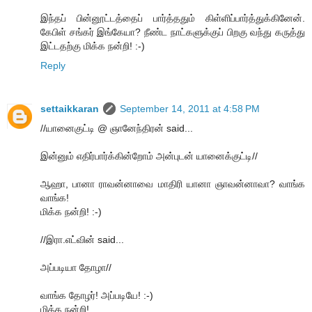
இந்தப் பின்னூட்டத்தைப் பார்த்ததும் கிள்ளிப்பார்த்துக்கினேன்.
கேபிள் சங்கர் இங்கேயா? நீண்ட நாட்களுக்குப் பிறகு வந்து கருத்து
இட்டதற்கு மிக்க நன்றி! :-)
Reply
settaikkaran
September 14, 2011 at 4:58 PM
//யானைகுட்டி @ ஞானேந்திரன் said...
இன்னும் எதிர்பார்க்கின்றோம் அன்புடன் யானைக்குட்டி//
ஆஹா, பானா ராவன்னாவை மாதிரி யானா ஞாவன்னாவா? வாங்க
வாங்க!
மிக்க நன்றி! :-)
//இரா.எட்வின் said...
அப்படியா தோழா//
வாங்க தோழர்! அப்படியே! :-)
மிக்க நன்றி!