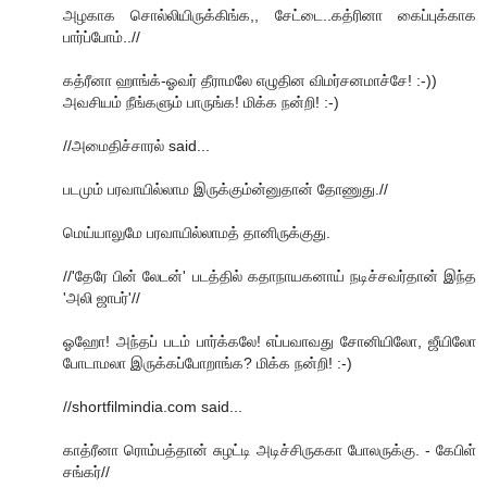
அழகாக சொல்லியிருக்கிங்க,, சேட்டை..கத்ரினா கைப்புக்காக
பார்ப்போம்..//
கத்ரீனா ஹாங்க்-ஓவர் தீராமலே எழுதின விமர்சனமாச்சே! :-))
அவசியம் நீங்களும் பாருங்க! மிக்க நன்றி! :-)
//அமைதிச்சாரல் said...
படமும் பரவாயில்லாம இருக்கும்ன்னுதான் தோணுது.//
மெய்யாலுமே பரவாயில்லாமத் தானிருக்குது.
//'தேரே பின் லேடன்' படத்தில் கதாநாயகனாய் நடிச்சவர்தான் இந்த
'அலி ஜாபர்'//
ஓஹோ! அந்தப் படம் பார்க்கலே! எப்பவாவது சோனியிலோ, ஜீயிலோ
போடாமலா இருக்கப்போறாங்க? மிக்க நன்றி! :-)
//shortfilmindia.com said...
காத்ரீனா ரொம்பத்தான் சுழட்டி அடிச்சிருககா போலருக்கு. - கேபிள்
சங்கர்//